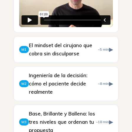
El mindset del cirujano que
▶
M1
~5 min
cobra sin disculparse
Ingeniería de la decisión:
cómo el paciente decide
▶
M2
~8 min
realmente
Base, Brillante y Ballena: los
tres niveles que ordenan tu
▶
M3
~18 min
propuesta