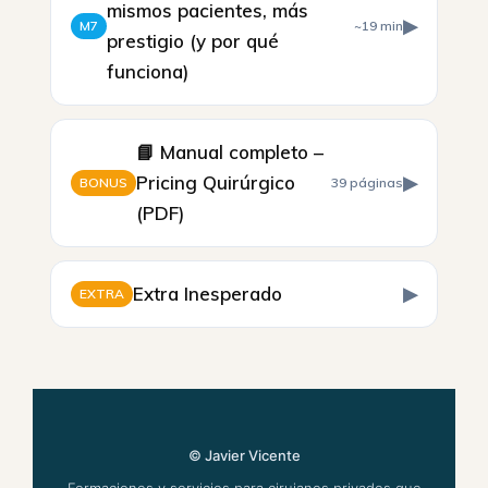
mismos pacientes, más
▶
M7
~19 min
prestigio (y por qué
funciona)
📘 Manual completo –
Pricing Quirúrgico
▶
BONUS
39 páginas
(PDF)
Extra Inesperado
▶
EXTRA
© Javier Vicente
Formaciones y servicios para cirujanos privados que